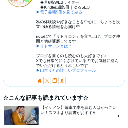
◈月6桁WEBライター
◈Kindle出版5冊｜ゆるSEO
▶電子書籍5冊を見てみる
私の体験談や好きなことを中心に、ちょっと役
立つゆる情報をお届け中！
noteにて「リトサロン」を立ち上げ、ブログ仲
間と切磋琢磨してます！
▶リトサロンとは？
ブログを書くのも読むのも大好きです♪
Xでも日常的にふざけているのでお気軽に絡ん
でいただけるとうれしいです！
▶山本りとの詳しいプロフィール
☆こんな記事も読まれています☆
【イケメン】電車で本を読む人はかっこい
い！スマホより読書がおすすめ