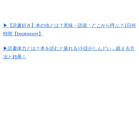
▶【読書好き】本の虫とは？意味・語源・どこから呼ぶ？1日何
時間【bookworm】
▶読書体力とは？本を読むと疲れる/小説がしんどい…鍛える方
法と効果！