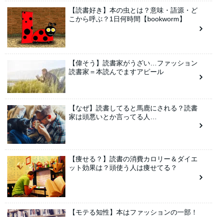
【読書好き】本の虫とは？意味・語源・ど
こから呼ぶ？1日何時間【bookworm】
【偉そう】読書家がうざい…ファッション
読書家＝本読んでますアピール
【なぜ】読書してると馬鹿にされる？読書
家は頭悪いとか言ってる人…
【痩せる？】読書の消費カロリー＆ダイエ
ット効果は？頭使う人は痩せてる？
【モテる知性】本はファッションの一部！