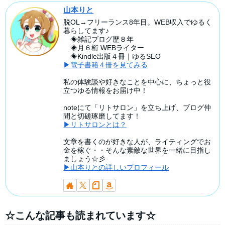
山本りと
脱OL→フリーランス8年目。WEB収入でゆるく
暮らしてます♪
◈雑記ブログ歴８年
◈月６桁 WEBライター
◈Kindle出版４冊｜ゆるSEO
▶電子書籍４冊を見てみる
私の体験談や好きなことを中心に、ちょっと役
立つゆる情報をお届け中！
noteにて「リトサロン」を立ち上げ、ブログ仲
間と切磋琢磨してます！
▶リトサロンとは？
文章を書くのが好きな人が、ライティングでお
金を稼ぐ・・そんな素敵な世界を一緒に目指し
ましょう☆彡
▶山本りとの詳しいプロフィール
☆こんな記事も読まれています☆