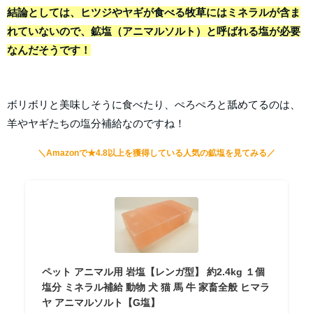
結論としては、ヒツジやヤギが食べる牧草にはミネラルが含ま
れていないので、鉱塩（アニマルソルト）と呼ばれる塩が必要
なんだそうです！
ボリボリと美味しそうに食べたり、ぺろぺろと舐めてるのは、
羊やヤギたちの塩分補給なのですね！
＼Amazonで★4.8以上を獲得している人気の鉱塩を見てみる／
ペット アニマル用 岩塩【レンガ型】 約2.4kg １個
塩分 ミネラル補給 動物 犬 猫 馬 牛 家畜全般 ヒマラ
ヤ アニマルソルト【G塩】