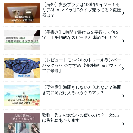
【海外】変換プラグは100均ダイソー！セ
リア/キャンドゥはCタイプ売ってる？変圧
器は？
【手書き】1時間で書ける文字数って何文
字…？平均的なスピードと速記のヒミツ
【レビュー】モンベルのトレールランバー
パック4/7がおすすめ【海外旅行&アウトド
アに最適】
【要注意】海開きしないと入れない？海開
き前に足だけ入るor泳ぐのアリ？
敬称「氏」の女性への使い方は？「女史」
は失礼にあたります