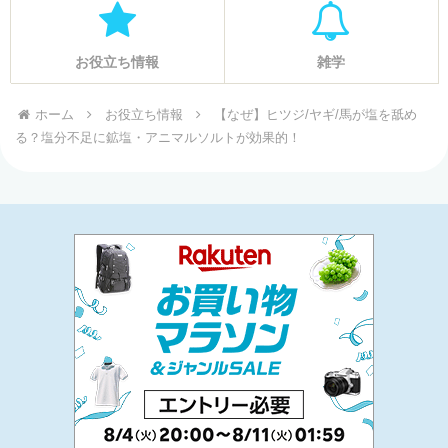
お役立ち情報
雑学
ホーム
お役立ち情報
【なぜ】ヒツジ/ヤギ/馬が塩を舐め
る？塩分不足に鉱塩・アニマルソルトが効果的！