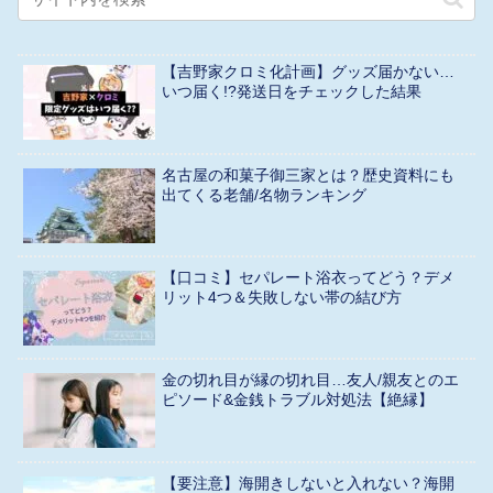
【吉野家クロミ化計画】グッズ届かない…
いつ届く!?発送日をチェックした結果
名古屋の和菓子御三家とは？歴史資料にも
出てくる老舗/名物ランキング
【口コミ】セパレート浴衣ってどう？デメ
リット4つ＆失敗しない帯の結び方
金の切れ目が縁の切れ目…友人/親友とのエ
ピソード&金銭トラブル対処法【絶縁】
【要注意】海開きしないと入れない？海開