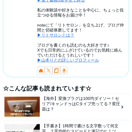
▶電子書籍5冊を見てみる
私の体験談や好きなことを中心に、ちょっと役
立つゆる情報をお届け中！
noteにて「リトサロン」を立ち上げ、ブログ仲
間と切磋琢磨してます！
▶リトサロンとは？
ブログを書くのも読むのも大好きです♪
Xでも日常的にふざけているのでお気軽に絡ん
でいただけるとうれしいです！
▶山本りとの詳しいプロフィール
☆こんな記事も読まれています☆
【海外】変換プラグは100均ダイソー！セ
リア/キャンドゥはCタイプ売ってる？変圧
器は？
【手書き】1時間で書ける文字数って何文
字…？平均的なスピードと速記のヒミツ