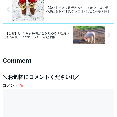
【寒い】デスク足元が冷たい！オフィスで足
を温めるおすすめグッズ【パソコン×冷え性】
【なぜ】ヒツジ/ヤギ/馬が塩を舐める？塩分不
足に鉱塩・アニマルソルトが効果的！
Comment
＼お気軽にコメントください!!／
コメント
※