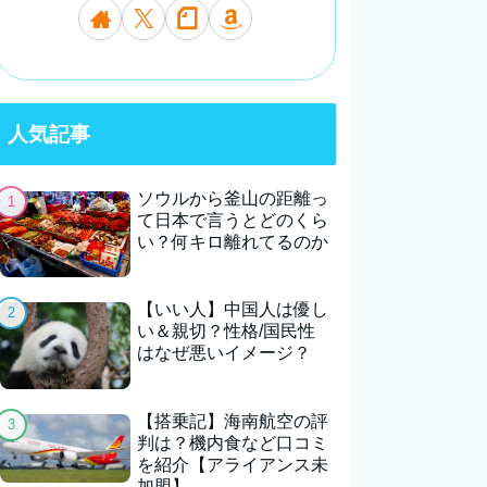
人気記事
ソウルから釜山の距離っ
て日本で言うとどのくら
い？何キロ離れてるのか
【いい人】中国人は優し
い＆親切？性格/国民性
はなぜ悪いイメージ？
【搭乗記】海南航空の評
判は？機内食など口コミ
を紹介【アライアンス未
加盟】