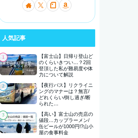
人気記事
【富士山】日帰り登山ど
のくらいきつい…？2回
登頂した私が難易度や体
力について解説
【夜行バス】リクライニ
ングのマナーは？無言/
どれくらい/倒し過ぎ/断
られた…
【高い】富士山の売店の
値段…カップラーメン/
缶ビールが1000円!?山小
屋の食事料金