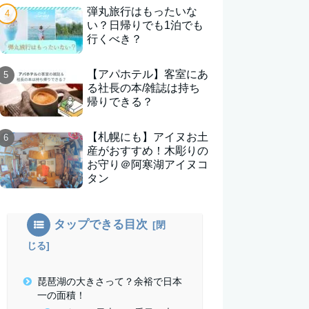
弾丸旅行はもったいな
い？日帰りでも1泊でも
行くべき？
【アパホテル】客室にあ
る社長の本/雑誌は持ち
帰りできる？
【札幌にも】アイヌお土
産がおすすめ！木彫りの
お守り＠阿寒湖アイヌコ
タン
タップできる目次
琵琶湖の大きさって？余裕で日本
一の面積！