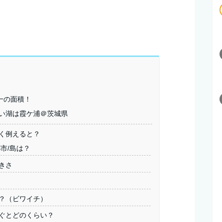
一の面積！
い湖は霞ケ浦＠茨城県
すく例えると？
市/島は？
きさ
？（ビワイチ）
ぐとどのくらい？