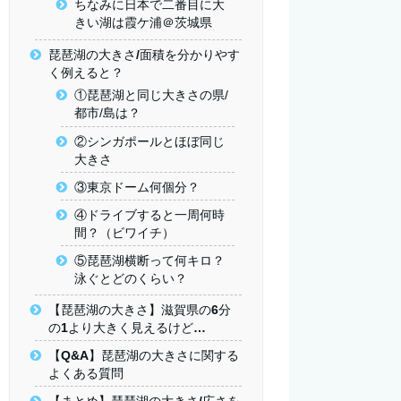
ちなみに日本で二番目に大
きい湖は霞ケ浦＠茨城県
琵琶湖の大きさ/面積を分かりやす
く例えると？
①琵琶湖と同じ大きさの県/
都市/島は？
②シンガポールとほぼ同じ
大きさ
③東京ドーム何個分？
④ドライブすると一周何時
間？（ビワイチ）
⑤琵琶湖横断って何キロ？
泳ぐとどのくらい？
【琵琶湖の大きさ】滋賀県の6分
の1より大きく見えるけど…
【Q&A】琵琶湖の大きさに関する
よくある質問