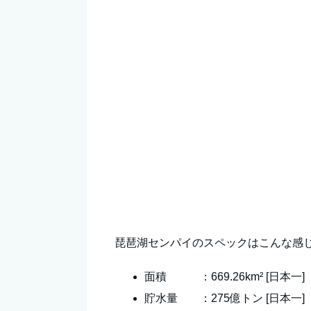
琵琶湖センパイのスペックはこんな感
面積 ：669.26km² [日本一]
貯水量 ：275億トン [日本一]