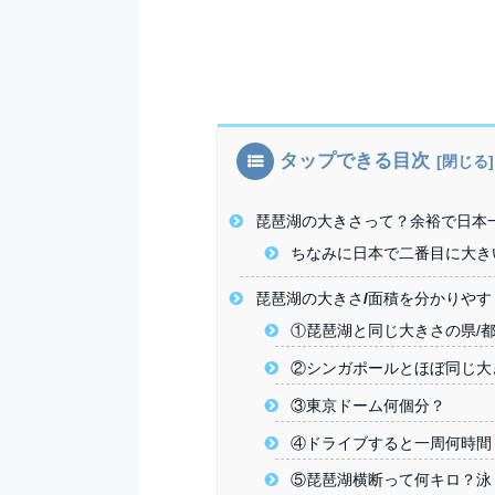
タップできる目次
琵琶湖の大きさって？余裕で日本
ちなみに日本で二番目に大き
琵琶湖の大きさ/面積を分かりや
①琵琶湖と同じ大きさの県/都
②シンガポールとほぼ同じ大
③東京ドーム何個分？
④ドライブすると一周何時間
⑤琵琶湖横断って何キロ？泳