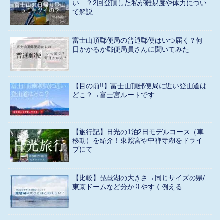
い…？2回登頂した私が難易度や体力につい
て解説
富士山頂郵便局の普通郵便はいつ届く？何
日かかるか郵便局員さんに聞いてみた
【目の前!!】富士山頂郵便局に近い登山道は
どこ？→富士宮ルートです
【旅行記】日光の1泊2日モデルコース（車
移動）を紹介！東照宮や中禅寺湖をドライ
ブにて
【比較】琵琶湖の大きさ→同じサイズの県/
東京ドームなど分かりやすく例える