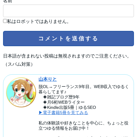
名前
私はロボットではありません。
日本語が含まれない投稿は無視されますのでご注意ください。
（スパム対策）
山本りと
脱OL→フリーランス9年目。WEB収入でゆるく
暮らしてます♪
◈雑記ブログ歴9年
◈月6桁WEBライター
◈Kindle出版5冊｜ゆるSEO
▶電子書籍5冊を見てみる
私の体験談や好きなことを中心に、ちょっと役
立つゆる情報をお届け中！