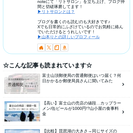
noteにて「リトサロン」を立ち上げ、ブログ仲
間と切磋琢磨してます！
▶リトサロンとは？
ブログを書くのも読むのも大好きです♪
Xでも日常的にふざけているのでお気軽に絡ん
でいただけるとうれしいです！
▶山本りとの詳しいプロフィール
☆こんな記事も読まれています☆
富士山頂郵便局の普通郵便はいつ届く？何
日かかるか郵便局員さんに聞いてみた
【高い】富士山の売店の値段…カップラー
メン/缶ビールが1000円!?山小屋の食事料
金
【比較】琵琶湖の大きさ→同じサイズの