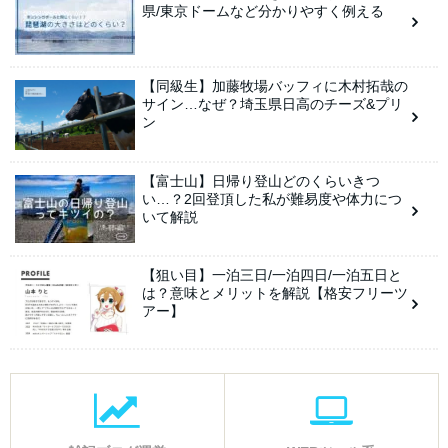
県/東京ドームなど分かりやすく例える
【同級生】加藤牧場バッフィに木村拓哉の
サイン…なぜ？埼玉県日高のチーズ&プリ
ン
【富士山】日帰り登山どのくらいきつ
い…？2回登頂した私が難易度や体力につ
いて解説
【狙い目】一泊三日/一泊四日/一泊五日と
は？意味とメリットを解説【格安フリーツ
アー】