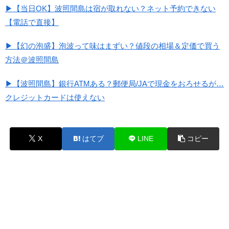
▶【当日OK】波照間島は宿が取れない？ネット予約できない
【電話で直接】
▶【幻の泡盛】泡波って味はまずい？値段の相場＆定価で買う
方法＠波照間島
▶【波照間島】銀行ATMある？郵便局/JAで現金をおろせるが…
クレジットカードは使えない
X
はてブ
LINE
コピー