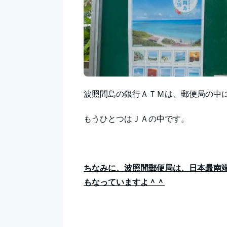
波照間島の銀行ＡＴＭは、郵便局の中
もうひとつはＪＡの中です。
ちなみに、波照間郵便局は、日本最南
もなっていますよ＾＾