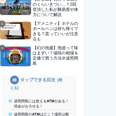
のくらいきつい…？2回
登頂した私が難易度や体
力について解説
【アメニティ】ホテルの
ボールペンは持ち帰りで
きる？貰っていいが注意
点も
【幻の泡盛】泡波って味
はまずい？値段の相場＆
定価で買う方法＠波照間
島
タップできる目次
波照間島には使えるATMがある！
現金がおろせる！
波照間島のATMはどこ？場所は郵