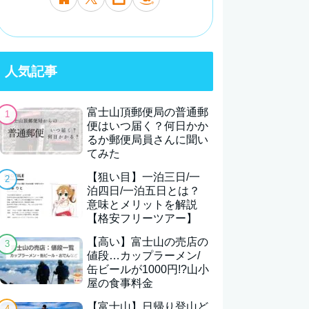
人気記事
富士山頂郵便局の普通郵
便はいつ届く？何日かか
るか郵便局員さんに聞い
てみた
【狙い目】一泊三日/一
泊四日/一泊五日とは？
意味とメリットを解説
【格安フリーツアー】
【高い】富士山の売店の
値段…カップラーメン/
缶ビールが1000円!?山小
屋の食事料金
【富士山】日帰り登山ど