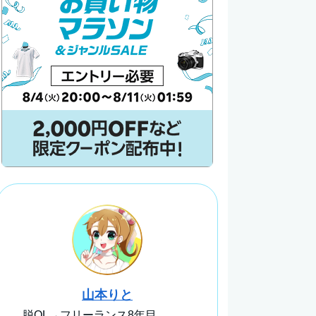
山本りと
脱OL→フリーランス8年目。