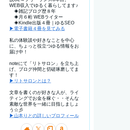
WEB収入でゆるく暮らしてます♪
◈雑記ブログ歴８年
◈月６桁 WEBライター
◈Kindle出版４冊｜ゆるSEO
▶電子書籍４冊を見てみる
私の体験談や好きなことを中心
に、ちょっと役立つゆる情報をお
届け中！
noteにて「リトサロン」を立ち上
げ、ブログ仲間と切磋琢磨してま
す！
▶リトサロンとは？
文章を書くのが好きな人が、ライ
ティングでお金を稼ぐ・・そんな
素敵な世界を一緒に目指しましょ
う☆彡
▶山本りとの詳しいプロフィール