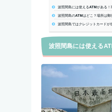
波照間島には使えるATMがある！
波照間島のATMはどこ？場所は郵
波照間島ではクレジットカードが
波照間島には使えるA