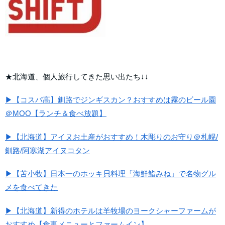
★北海道、個人旅行してきた思い出たち↓↓
▶【コスパ高】釧路でジンギスカン？おすすめは霧のビール園
＠MOO【ランチ＆食べ放題】
▶【北海道】アイヌお土産がおすすめ！木彫りのお守り＠札幌/
釧路/阿寒湖アイヌコタン
▶【苫小牧】日本一のホッキ貝料理「海鮮鮨みね」で名物グル
メを食べてきた
▶【北海道】新得のホテルは羊牧場のヨークシャーファームが
おすすめ【食事メニューとファームイン】