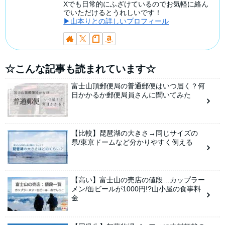
Xでも日常的にふざけているのでお気軽に絡ん
でいただけるとうれしいです！
▶山本りとの詳しいプロフィール
☆こんな記事も読まれています☆
富士山頂郵便局の普通郵便はいつ届く？何
日かかるか郵便局員さんに聞いてみた
【比較】琵琶湖の大きさ→同じサイズの
県/東京ドームなど分かりやすく例える
【高い】富士山の売店の値段…カップラー
メン/缶ビールが1000円!?山小屋の食事料
金