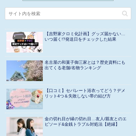
【吉野家クロミ化計画】グッズ届かない…
いつ届く!?発送日をチェックした結果
名古屋の和菓子御三家とは？歴史資料にも
出てくる老舗/名物ランキング
【口コミ】セパレート浴衣ってどう？デメ
リット4つ＆失敗しない帯の結び方
金の切れ目が縁の切れ目…友人/親友とのエ
ピソード&金銭トラブル対処法【絶縁】