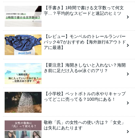
【手書き】1時間で書ける文字数って何文
字…？平均的なスピードと速記のヒミツ
【レビュー】モンベルのトレールランバー
パック4/7がおすすめ【海外旅行&アウトド
アに最適】
【要注意】海開きしないと入れない？海開
き前に足だけ入るor泳ぐのアリ？
【小学校】ペットボトルの水やりキャップ
ってどこに売ってる？100均にある！
敬称「氏」の女性への使い方は？「女史」
は失礼にあたります