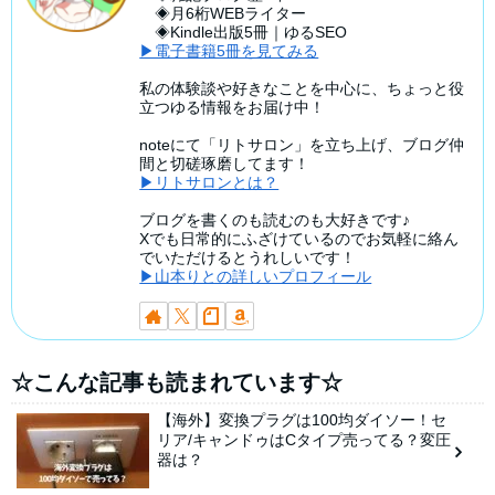
◈月6桁WEBライター
◈Kindle出版5冊｜ゆるSEO
▶電子書籍5冊を見てみる
私の体験談や好きなことを中心に、ちょっと役
立つゆる情報をお届け中！
noteにて「リトサロン」を立ち上げ、ブログ仲
間と切磋琢磨してます！
▶リトサロンとは？
ブログを書くのも読むのも大好きです♪
Xでも日常的にふざけているのでお気軽に絡ん
でいただけるとうれしいです！
▶山本りとの詳しいプロフィール
☆こんな記事も読まれています☆
【海外】変換プラグは100均ダイソー！セ
リア/キャンドゥはCタイプ売ってる？変圧
器は？