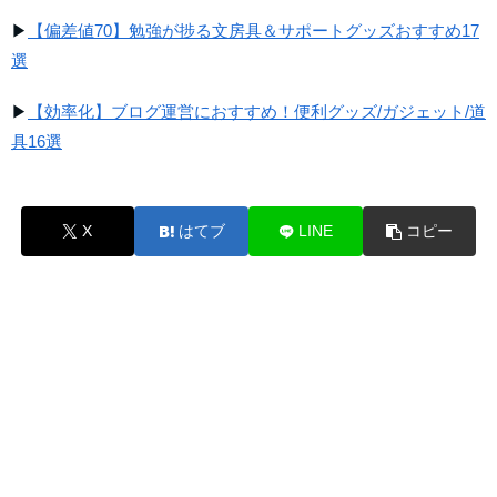
▶
【偏差値70】勉強が捗る文房具＆サポートグッズおすすめ17
選
▶
【効率化】ブログ運営におすすめ！便利グッズ/ガジェット/道
具16選
X
はてブ
LINE
コピー