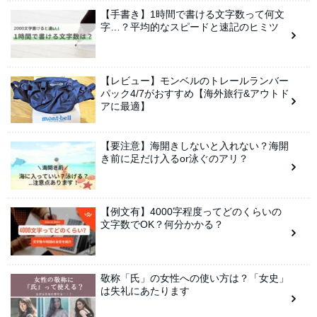
【手書き】1時間で書ける文字数って何文
字…？平均的なスピードと速記のヒミツ
【レビュー】モンベルのトレールランバー
パック4/7がおすすめ【海外旅行&アウトド
アに最適】
【要注意】海開きしないと入れない？海開
き前に足だけ入るor泳ぐのアリ？
【例文有】4000字程度ってどのくらいの
文字数でOK？何分かかる？
敬称「氏」の女性への使い方は？「女史」
は失礼にあたります