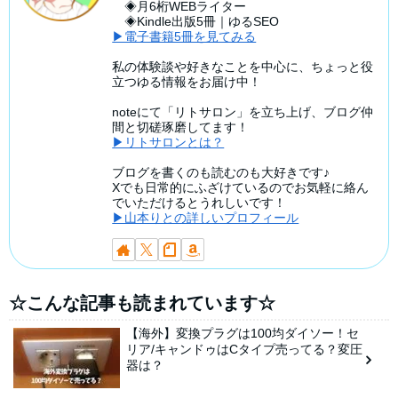
◈月6桁WEBライター
◈Kindle出版5冊｜ゆるSEO
▶電子書籍5冊を見てみる
私の体験談や好きなことを中心に、ちょっと役
立つゆる情報をお届け中！
noteにて「リトサロン」を立ち上げ、ブログ仲
間と切磋琢磨してます！
▶リトサロンとは？
ブログを書くのも読むのも大好きです♪
Xでも日常的にふざけているのでお気軽に絡ん
でいただけるとうれしいです！
▶山本りとの詳しいプロフィール
☆こんな記事も読まれています☆
【海外】変換プラグは100均ダイソー！セ
リア/キャンドゥはCタイプ売ってる？変圧
器は？