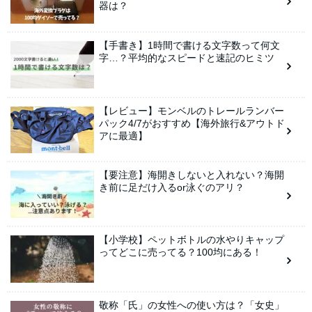
器は？
【手書き】1時間で書ける文字数って何文
字…？平均的なスピードと速記のヒミツ
【レビュー】モンベルのトレールランバー
パック4/7がおすすめ【海外旅行&アウトド
アに最適】
【要注意】海開きしないと入れない？海開
き前に足だけ入るor泳ぐのアリ？
【小学校】ペットボトルの水やりキャップ
ってどこに売ってる？100均にある！
敬称「氏」の女性への使い方は？「女史」