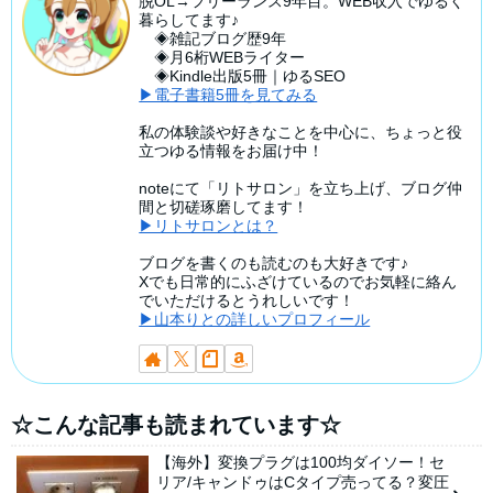
脱OL→フリーランス9年目。WEB収入でゆるく
暮らしてます♪
◈雑記ブログ歴9年
◈月6桁WEBライター
◈Kindle出版5冊｜ゆるSEO
▶電子書籍5冊を見てみる
私の体験談や好きなことを中心に、ちょっと役
立つゆる情報をお届け中！
noteにて「リトサロン」を立ち上げ、ブログ仲
間と切磋琢磨してます！
▶リトサロンとは？
ブログを書くのも読むのも大好きです♪
Xでも日常的にふざけているのでお気軽に絡ん
でいただけるとうれしいです！
▶山本りとの詳しいプロフィール
☆こんな記事も読まれています☆
【海外】変換プラグは100均ダイソー！セ
リア/キャンドゥはCタイプ売ってる？変圧