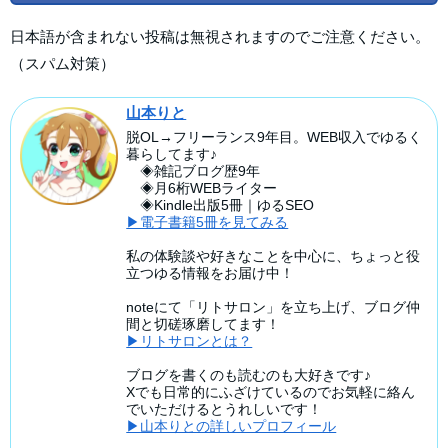
日本語が含まれない投稿は無視されますのでご注意ください。
（スパム対策）
山本りと
脱OL→フリーランス9年目。WEB収入でゆるく
暮らしてます♪
◈雑記ブログ歴9年
◈月6桁WEBライター
◈Kindle出版5冊｜ゆるSEO
▶電子書籍5冊を見てみる
私の体験談や好きなことを中心に、ちょっと役
立つゆる情報をお届け中！
noteにて「リトサロン」を立ち上げ、ブログ仲
間と切磋琢磨してます！
▶リトサロンとは？
ブログを書くのも読むのも大好きです♪
Xでも日常的にふざけているのでお気軽に絡ん
でいただけるとうれしいです！
▶山本りとの詳しいプロフィール