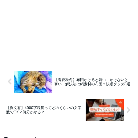
【春夏秋冬】布団かけると暑い、かけないと
寒い…解決法は絹素材の布団？快眠グッズ8選
【例文有】4000字程度ってどのくらいの文字
数でOK？何分かかる？