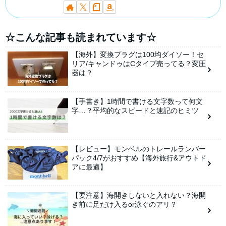
☆こんな記事も読まれています☆
【海外】変換プラグは100均ダイソー！セ
リア/キャンドゥはCタイプ売ってる？変圧
器は？
【手書き】1時間で書ける文字数って何文
字…？平均的なスピードと速記のヒミツ
【レビュー】モンベルのトレールランバー
パック4/7がおすすめ【海外旅行&アウトド
アに最適】
【要注意】海開きしないと入れない？海開
き前に足だけ入るor泳ぐのアリ？