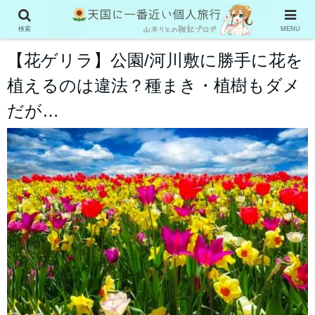
お役立ち情報
検索
MENU
【花ゲリラ】公園/河川敷に勝手に花を
植えるのは違法？種まき・植樹もダメ
だが…