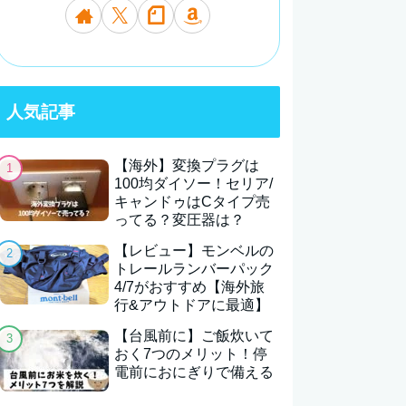
人気記事
【海外】変換プラグは
100均ダイソー！セリア/
キャンドゥはCタイプ売
ってる？変圧器は？
【レビュー】モンベルの
トレールランバーパック
4/7がおすすめ【海外旅
行&アウトドアに最適】
【台風前に】ご飯炊いて
おく7つのメリット！停
電前におにぎりで備える