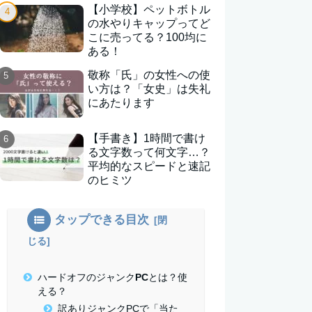
【小学校】ペットボトル
の水やりキャップってど
こに売ってる？100均に
ある！
敬称「氏」の女性への使
い方は？「女史」は失礼
にあたります
【手書き】1時間で書け
る文字数って何文字…？
平均的なスピードと速記
のヒミツ
タップできる目次
ハードオフのジャンクPCとは？使
える？
訳ありジャンクPCで「当た