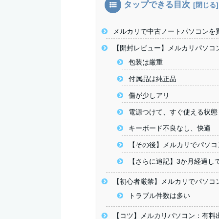
タップできる目次
メルカリで中古ノートパソコンを
【開封レビュー】メルカリパソコ
包装は厳重
付属品は純正品
傷が少しアリ
電源つけて、すぐ使える状態
キーボード不良なし、快適
【その後】メルカリでパソコ
【さらに追記】3か月経過し
【初心者厳禁】メルカリでパソコ
トラブル件数は多い
【コツ】メルカリパソコン：有料