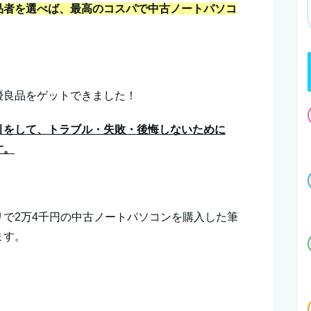
品者を選べば、最高のコスパで中古ノートパソコ
優良品をゲットできました！
引をして、トラブル・失敗・後悔しないために
す。
で2万4千円の中古ノートパソコンを購入した筆
ます。