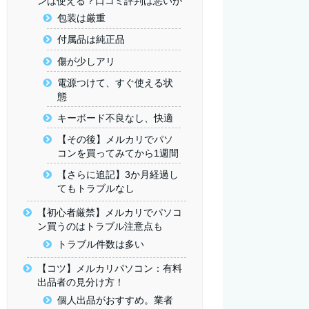
ンは使える？口コミ評判は悪いが
包装は厳重
付属品は純正品
傷が少しアリ
電源つけて、すぐ使える状
態
キーボード不良なし、快適
【その後】メルカリでパソ
コンを買ってみてから1週間
【さらに追記】3か月経過し
てもトラブルなし
【初心者厳禁】メルカリでパソコ
ン買うのはトラブル注意点も
トラブル件数は多い
【コツ】メルカリパソコン：有料
出品者の見分け方！
個人出品がおすすめ。業者