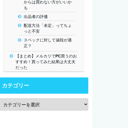
からは買わない方がいいか
も
出品者の評価
配送方法「未定」ってちょ
っと不安
スペックに対して値段が適
正？
【まとめ】メルカリでPC買うのお
すすめ！買ってみた結果は大丈夫
だった
カテゴリー