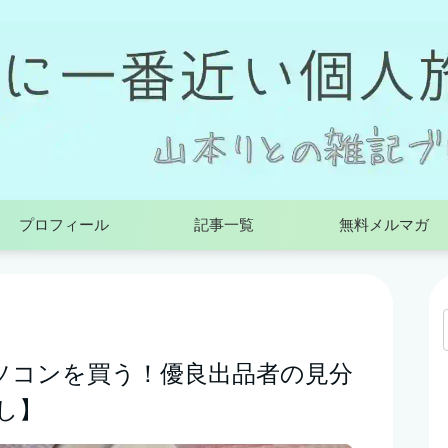
プロフィール
記事一覧
無料メルマガ
ソコンを買う！優良出品者の見分
し】