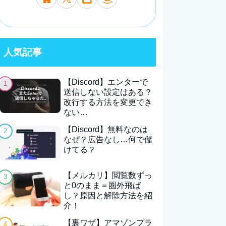
人気記事
【Discord】エンターで
送信しない設定はある？
改行する方法を変更でき
ない…
【Discord】無料なのは
なぜ？広告なし…何で儲
けてる？
【メルカリ】閲覧数ずっ
と0のまま＝圏外飛ば
し？原因と解除方法を紹
介！
【裏ワザ】アマゾンプラ