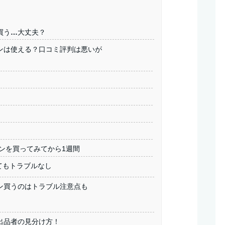
買う…大丈夫？
ンは使える？口コミ評判は悪いが
ンを買ってみてから1週間
てもトラブルなし
ン買うのはトラブル注意点も
出品者の見分け方！