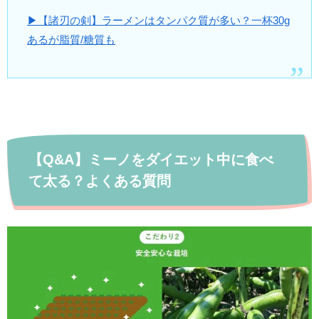
▶【諸刃の剣】ラーメンはタンパク質が多い？一杯30g
あるが脂質/糖質も
【Q&A】ミーノをダイエット中に食べ
て太る？よくある質問