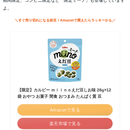
期間限定、コンビニ限定など「限定ミーノ」も登場しています
よ。
＼すぐ売り切れになる枝豆！Amazonで買えたらラッキーかも／
【限定】カルビー ｍｉｉｎｏえだ豆しお味 28g×12
袋 おやつ お菓子 間食 おつまみ たんぱく質 豆
Amazonで見る
楽天市場で見る