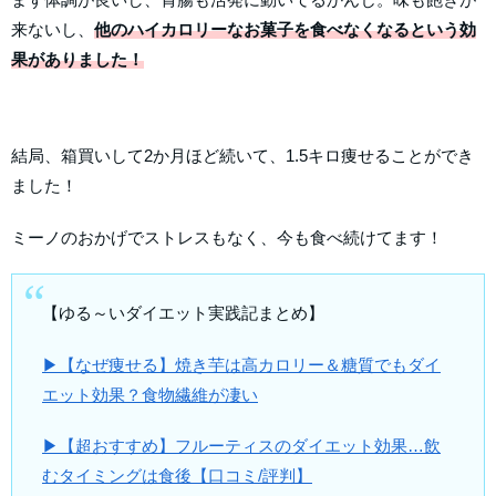
来ないし、
他のハイカロリーなお菓子を食べなく
なる
という
効
果がありました
！
結局、箱買いして2か月ほど続いて、1.5キロ痩せることができ
ました！
ミーノのおかげでストレスもなく、今も食べ続けてます！
【ゆる～いダイエット実践記まとめ】
▶【なぜ痩せる】焼き芋は高カロリー＆糖質でもダイ
エット効果？食物繊維が凄い
▶【超おすすめ】フルーティスのダイエット効果…飲
むタイミングは食後【口コミ/評判】