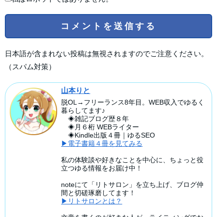
日本語が含まれない投稿は無視されますのでご注意ください。
（スパム対策）
山本りと
脱OL→フリーランス8年目。WEB収入でゆるく
暮らしてます♪
◈雑記ブログ歴８年
◈月６桁 WEBライター
◈Kindle出版４冊｜ゆるSEO
▶電子書籍４冊を見てみる
私の体験談や好きなことを中心に、ちょっと役
立つゆる情報をお届け中！
noteにて「リトサロン」を立ち上げ、ブログ仲
間と切磋琢磨してます！
▶リトサロンとは？