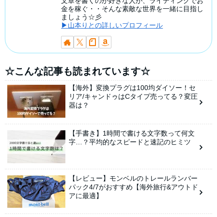
文章を書くのが好きな人が、ライティングでお
金を稼ぐ・・そんな素敵な世界を一緒に目指し
ましょう☆彡
▶山本りとの詳しいプロフィール
☆こんな記事も読まれています☆
【海外】変換プラグは100均ダイソー！セ
リア/キャンドゥはCタイプ売ってる？変圧
器は？
【手書き】1時間で書ける文字数って何文
字…？平均的なスピードと速記のヒミツ
【レビュー】モンベルのトレールランバー
パック4/7がおすすめ【海外旅行&アウトド
アに最適】