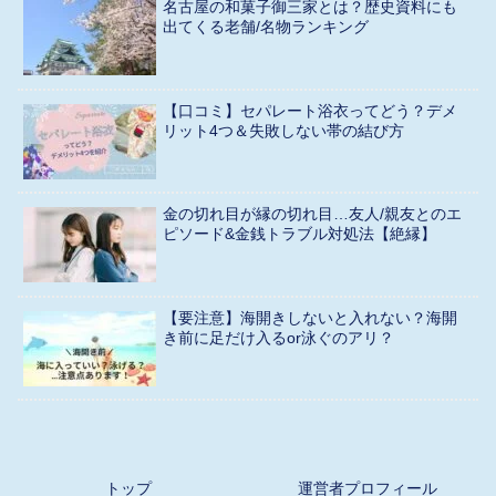
名古屋の和菓子御三家とは？歴史資料にも
出てくる老舗/名物ランキング
【口コミ】セパレート浴衣ってどう？デメ
リット4つ＆失敗しない帯の結び方
金の切れ目が縁の切れ目…友人/親友とのエ
ピソード&金銭トラブル対処法【絶縁】
【要注意】海開きしないと入れない？海開
き前に足だけ入るor泳ぐのアリ？
トップ
運営者プロフィール