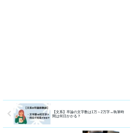
【文系】卒論の文字数は1万～2万字→執筆時
間は何日かかる？