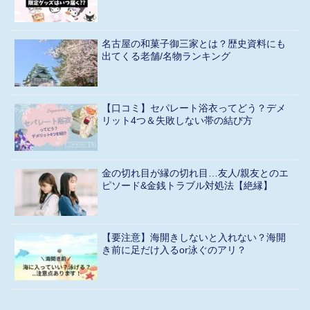
名古屋の和菓子御三家とは？歴史資料にも
出てくる老舗/名物ランキング
【口コミ】セパレート浴衣ってどう？デメ
リット4つ＆失敗しない帯の結び方
金の切れ目が縁の切れ目…友人/親友とのエ
ピソード&金銭トラブル対処法【絶縁】
【要注意】海開きしないと入れない？海開
き前に足だけ入るor泳ぐのアリ？