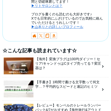
間と切磋琢磨してます！
▶リトサロンとは？
ブログを書くのも読むのも大好きです♪
Xでも日常的にふざけているのでお気軽に絡ん
でいただけるとうれしいです！
▶山本りとの詳しいプロフィール
☆こんな記事も読まれています☆
【海外】変換プラグは100均ダイソー！セ
リア/キャンドゥはCタイプ売ってる？変圧
器は？
【手書き】1時間で書ける文字数って何文
字…？平均的なスピードと速記のヒミツ
【レビュー】モンベルのトレールランバー
パック4/7がおすすめ【海外旅行&アウトド