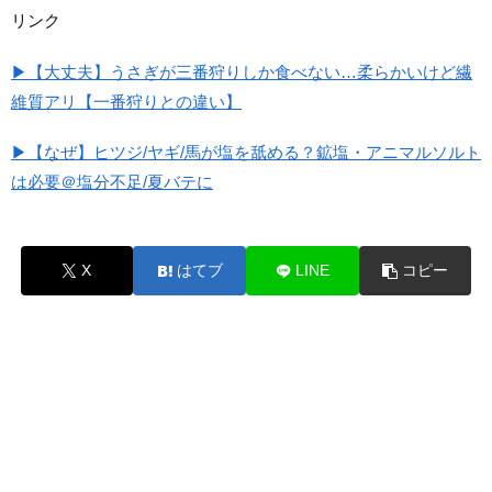
リンク
▶【大丈夫】うさぎが三番狩りしか食べない…柔らかいけど繊
維質アリ【一番狩りとの違い】
▶【なぜ】ヒツジ/ヤギ/馬が塩を舐める？鉱塩・アニマルソルト
は必要＠塩分不足/夏バテに
X
はてブ
LINE
コピー