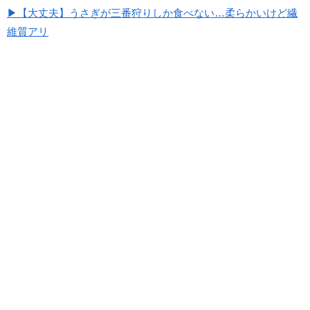
▶【大丈夫】うさぎが三番狩りしか食べない…柔らかいけど繊
維質アリ