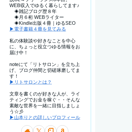
WEB収入でゆるく暮らしてます♪
◈雑記ブログ歴８年
◈月６桁 WEBライター
◈Kindle出版４冊｜ゆるSEO
▶電子書籍４冊を見てみる
私の体験談や好きなことを中心
に、ちょっと役立つゆる情報をお
届け中！
noteにて「リトサロン」を立ち上
げ、ブログ仲間と切磋琢磨してま
す！
▶リトサロンとは？
文章を書くのが好きな人が、ライ
ティングでお金を稼ぐ・・そんな
素敵な世界を一緒に目指しましょ
う☆彡
▶山本りとの詳しいプロフィール