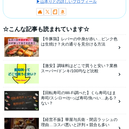
▶山本りとの詳しいプロフィール
☆こんな記事も読まれています☆
【牛豚鶏】レバーの中身が赤い…ピンク色
は生焼け？火の通りを見分ける方法
【激安】調味料はどこで買うと安い？業務
スーパー/ドンキ/100均など比較
【回転寿司のWi-Fi調べた】くら寿司/はま
寿司/スシロー/かっぱ寿司/魚べい…ある？
ない？
【経営不振】華屋与兵衛・閉店ラッシュの
理由…コスパ悪いと評判＋競合も多い