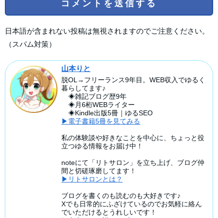
日本語が含まれない投稿は無視されますのでご注意ください。
（スパム対策）
山本りと
脱OL→フリーランス9年目。WEB収入でゆるく
暮らしてます♪
◈雑記ブログ歴9年
◈月6桁WEBライター
◈Kindle出版5冊｜ゆるSEO
▶電子書籍5冊を見てみる
私の体験談や好きなことを中心に、ちょっと役
立つゆる情報をお届け中！
noteにて「リトサロン」を立ち上げ、ブログ仲
間と切磋琢磨してます！
▶リトサロンとは？
ブログを書くのも読むのも大好きです♪
Xでも日常的にふざけているのでお気軽に絡ん
でいただけるとうれしいです！