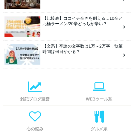
【比較表】ココイチ辛さを例える…10辛と
北極ラーメン/20辛どっちが辛い？
【文系】卒論の文字数は1万～2万字→執筆
時間は何日かかる？
雑記ブログ運営
WEBツール系
心の悩み
グルメ系