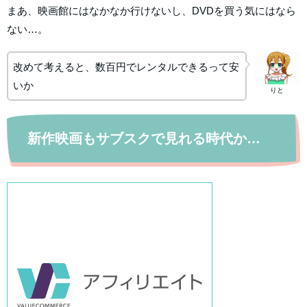
まあ、映画館にはなかなか行けないし、DVDを買う気にはなら
ない…。
改めて考えると、数百円でレンタルできるって安
いか
りと
新作映画もサブスクで見れる時代か…