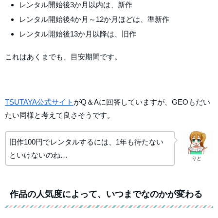
レンタル開始後3か月以内は、新作
レンタル開始後4か月～12か月ほどは、準新作
レンタル開始後13か月以降は、旧作
これはあくまでも、目安期間です。
TSUTAYA公式サイト
がQ＆Aに回答していますが、GEOもだい
たい同様と考えて良さそうです。
旧作100円でレンタルするには、1年も待たない
といけないのね…
りと
作品の人気度によって、いつまでなのかが変わる