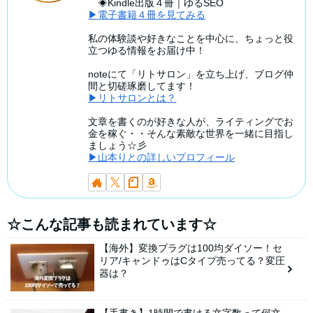
◈Kindle出版４冊｜ゆるSEO
▶電子書籍４冊を見てみる
私の体験談や好きなことを中心に、ちょっと役
立つゆる情報をお届け中！
noteにて「リトサロン」を立ち上げ、ブログ仲
間と切磋琢磨してます！
▶リトサロンとは？
文章を書くのが好きな人が、ライティングでお
金を稼ぐ・・そんな素敵な世界を一緒に目指し
ましょう☆彡
▶山本りとの詳しいプロフィール
☆こんな記事も読まれています☆
【海外】変換プラグは100均ダイソー！セ
リア/キャンドゥはCタイプ売ってる？変圧
器は？