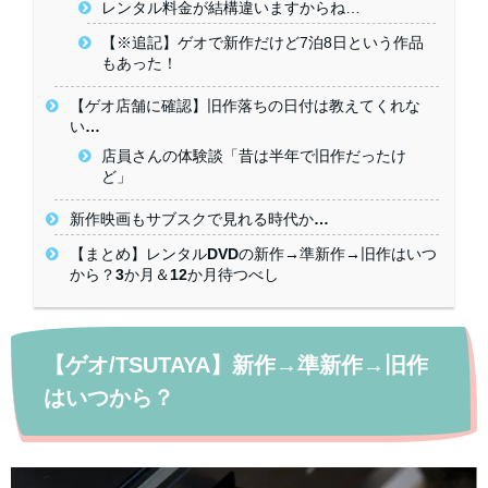
レンタル料金が結構違いますからね…
【※追記】ゲオで新作だけど7泊8日という作品
もあった！
【ゲオ店舗に確認】旧作落ちの日付は教えてくれな
い…
店員さんの体験談「昔は半年で旧作だったけ
ど」
新作映画もサブスクで見れる時代か…
【まとめ】レンタルDVDの新作→準新作→旧作はいつ
から？3か月＆12か月待つべし
【ゲオ/TSUTAYA】新作→準新作→旧作
はいつから？