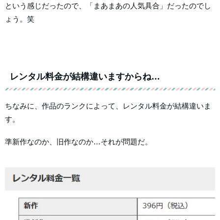
という感じだったので、「まあまあの人気具合」だったのでし
ょう。笑
レンタル料金が結構違いますからね…
ちなみに、作品のランクによって、レンタル料金が結構違いま
す。
準新作なのか、旧作なのか…それが問題だ。