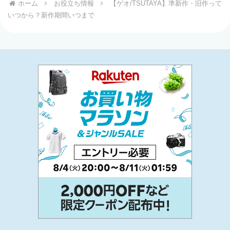
ホーム
お役立ち情報
【ゲオ/TSUTAYA】準新作・旧作って
いつから？新作期間いつまで