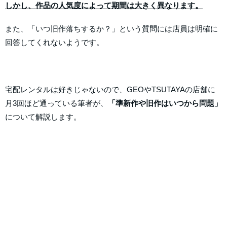
しかし、作品の人気度によって期間は大きく異なります。
また、「いつ旧作落ちするか？」という質問には店員は明確に
回答してくれないようです。
宅配レンタルは好きじゃないので、GEOやTSUTAYAの店舗に
月3回ほど通っている筆者が、
「準新作や旧作はいつから問題」
について解説します。