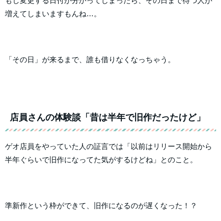
もし変更する日付が分かってしまったら、その日まで待つ人が
増えてしまいますもんね…。
「その日」が来るまで、誰も借りなくなっちゃう。
店員さんの体験談「昔は半年で旧作だったけど」
ゲオ店員をやっていた人の証言では「以前はリリース開始から
半年ぐらいで旧作になってた気がするけどね」とのこと。
準新作という枠ができて、旧作になるのが遅くなった！？