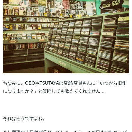
ちなみに、GEOやTSUTAYAの店舗/店員さんに「いつから旧作
になりますか？」と質問しても教えてくれません…。
それはそうですよね。