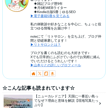
◈雑記ブログ歴9年
◈月6桁WEBライター
◈Kindle出版5冊｜ゆるSEO
▶電子書籍5冊を見てみる
私の体験談や好きなことを中心に、ちょっと役
立つゆる情報をお届け中！
noteにて「リトサロン」を立ち上げ、ブログ仲
間と切磋琢磨してます！
▶リトサロンとは？
ブログを書くのも読むのも大好きです♪
Xでも日常的にふざけているのでお気軽に絡ん
でいただけるとうれしいです！
▶山本りとの詳しいプロフィール
☆こんな記事も読まれています☆
【ニューカレドニア】天国に一番近い島っ
てなぜ？理由と意味を解説【現地写真たっ
ぷり】