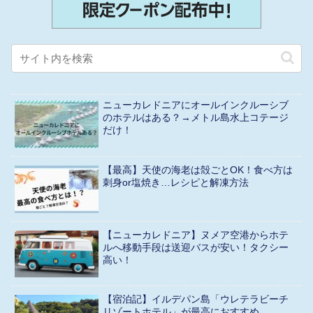
ニューカレドニアにオールインクルーシブ
のホテルはある？→メトル島水上コテージ
だけ！
【最高】天使の海老は殻ごとOK！食べ方は
刺身or塩焼き…レシピと解凍方法
【ニューカレドニア】ヌメア空港からホテ
ルへ移動手段は送迎バスが安い！タクシー
高い！
【宿泊記】イルデパン島「ウレテラビーチ
リゾートホテル」が最高におすすめ