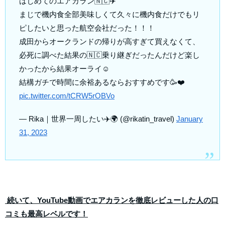
はじめてのエアカラン🇳🇨✈️
まじで機内食全部美味しくて久々に機内食だけでもリ
ピしたいと思った航空会社だった！！！
成田からオークランドの帰りが高すぎて買えなくて、
必死に調べた結果の🇳🇨乗り継ぎだったんだけど楽し
かったから結果オーライ☺️
結構ガチで時間に余裕あるならおすすめです🥳❤️
pic.twitter.com/tCRW5rOBVo
— Rika｜世界一周したい✈️🌍 (@rikatin_travel)
January
31, 2023
続いて、YouTube動画でエアカランを徹底レビューした人の口
コミも最高レベルです！