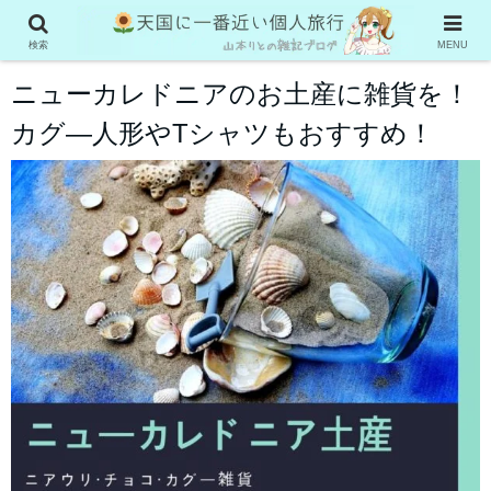
ニューカレドニア旅行
検索
MENU
ニューカレドニアのお土産に雑貨を！
カグ―人形やTシャツもおすすめ！