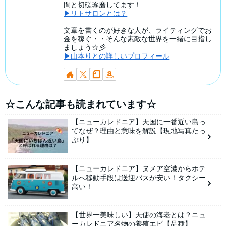
間と切磋琢磨してます！
▶リトサロンとは？
文章を書くのが好きな人が、ライティングでお
金を稼ぐ・・そんな素敵な世界を一緒に目指し
ましょう☆彡
▶山本りとの詳しいプロフィール
☆こんな記事も読まれています☆
【ニューカレドニア】天国に一番近い島っ
てなぜ？理由と意味を解説【現地写真たっ
ぷり】
【ニューカレドニア】ヌメア空港からホテ
ルへ移動手段は送迎バスが安い！タクシー
高い！
【世界一美味しい】天使の海老とは？ニュ
ーカレドニア名物の養殖エビ【品種】