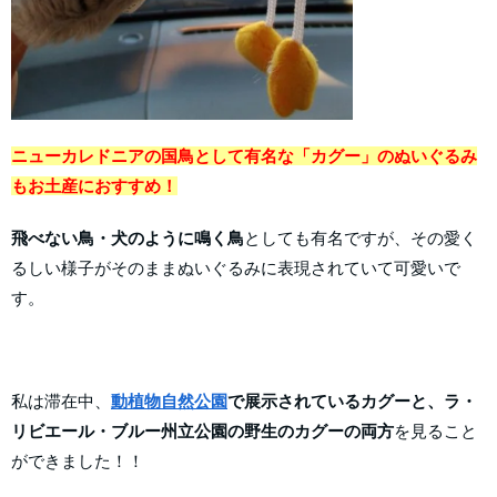
ニューカレドニアの国鳥として有名な「カグー」のぬいぐるみ
もお土産におすすめ！
飛べない鳥・犬のように鳴く鳥
としても有名ですが、その愛く
るしい様子がそのままぬいぐるみに表現されていて可愛いで
す。
私は滞在中、
動植物自然公園
で展示されているカグーと、ラ・
リビエール・ブルー州立公園の野生のカグーの両方
を見ること
ができました！！