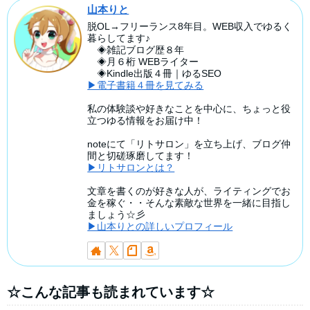
山本りと
脱OL→フリーランス8年目。WEB収入でゆるく
暮らしてます♪
◈雑記ブログ歴８年
◈月６桁 WEBライター
◈Kindle出版４冊｜ゆるSEO
▶電子書籍４冊を見てみる
私の体験談や好きなことを中心に、ちょっと役
立つゆる情報をお届け中！
noteにて「リトサロン」を立ち上げ、ブログ仲
間と切磋琢磨してます！
▶リトサロンとは？
文章を書くのが好きな人が、ライティングでお
金を稼ぐ・・そんな素敵な世界を一緒に目指し
ましょう☆彡
▶山本りとの詳しいプロフィール
☆こんな記事も読まれています☆