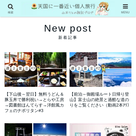
検索
MENU
New post
【下山後～翌日】無料うどん＆
【前泊～御殿場ルート日帰り登
豚玉丼で勝利祝い→とらや工房
山】富士山の絶景と過酷な道の
→図書館ほんてらす→洋館風カ
りをご覧ください（動画2本ｱﾘ）
フェのナポリタン#3