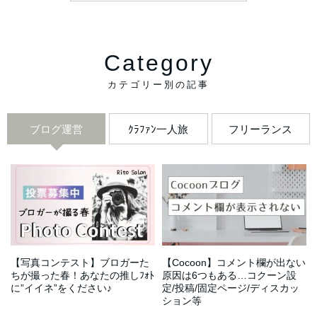
Category
ブログ運営
ｸﾗﾌｧﾝ一人旅
フリーランス
【写真コンテスト】ブロガーた
【Cocoon】コメント欄が出ない
ちが撮った春！あなたの推しﾌｫﾄ
原因は6つもある…コクーン設
に”イイネ”をください♪
定/投稿/固定ページ/ディスカッ
ション等