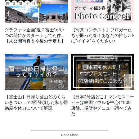
クラファン企画”週２富士”がい
【写真コンテスト】ブロガーた
つの間にかスタートしてた件。
ちが撮った春！あなたの推しﾌｫﾄ
【未公開写真＆今後の予定も】
に”イイネ”をください♪
【富士山】日帰り登山どのくら
【日本2号店どこ】マンモスコー
いきつい…？2回登頂した私が難
ヒーは韓国ソウルを中心に800
易度や体力について解説
店舗…場所やメニュー調べてみ
た
Read More