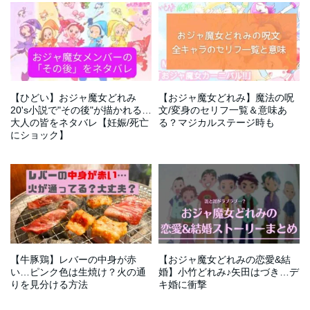
堂の海鮮丼、たこまん掛川栗モ
鳥ップ、微ｱﾀｵｶプロジェクショ
なろうよ
ンブラン、虹屋ミミの富士宮焼
ンマッピング、日本一おいしい
きそばと、世界遺産富士 #28
レモンサワー虎檸檬 #27
【ひどい】おジャ魔女どれみ
【おジャ魔女どれみ】魔法の呪
20's小説で"その後"が描かれる…
文/変身のセリフ一覧＆意味あ
大人の皆をネタバレ【妊娠/死亡
る？マジカルステージ時も
【病気？】誤字脱字が治らない
【無能？】電車の中でパソコ
にショック】
原因と直し方7つ【チェックツー
ン…気持ち悪いと言われる理由
【浜松から東へ】中田島砂丘、
ル使おう】
【浜松1日観光】水族館ウォッ
とマナー対策
おせんや食堂のシラス定食、法
ト、うなぎパイカフェ、竜ヶ岩
多山の厄除け団子、地元スーパ
洞&龍潭寺、浜松餃子にトレー
ーLUCK #26
ラーハウス #25
【牛豚鶏】レバーの中身が赤
【おジャ魔女どれみの恋愛&結
い…ピンク色は生焼け？火の通
婚】小竹どれみ♪矢田はづき…デ
りを見分ける方法
キ婚に衝撃