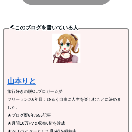
このブログを書いている人
山本りと
旅行好きの脱OLブロガー☆彡
フリーランス6年目：ゆるく自由に人生を楽しむことに決めま
した。
★ブログ歴6年/655記事
★月間18万PV＆収益6桁を達成
★WEBライターとして月6桁を継続中