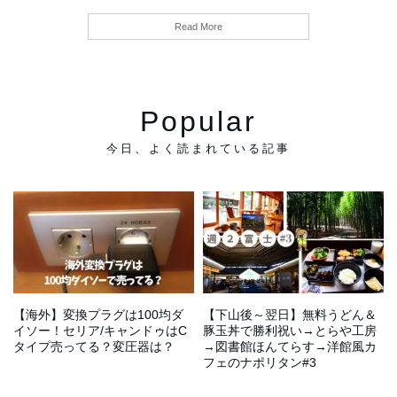
Read More
Popular
【最終回】女子ひとり富士山日
ゆるく生きる仕事13選！頑張り
【@富士宮市】江戸屋本店の絶
仕事が暇ってラッキー？時間つ
帰り登頂のリアル＠富士宮ルー
すぎず楽に生きたいなら…コツ
品モーニング、富士山本宮浅間
ぶしに何すればいい→スキルア
ト。そして皆さまありがとう
&考え方
大社でパワー充電、やまだ食堂
ップ方法5つ
#30
も麵屋ブルーズも美味し！ #29
【海外】変換プラグは100均ダ
【下山後～翌日】無料うどん＆
イソー！セリア/キャンドゥはC
豚玉丼で勝利祝い→とらや工房
タイプ売ってる？変圧器は？
→図書館ほんてらす→洋館風カ
フェのナポリタン#3
【ブーム】昼活とはどういう意
「フリーランスはうざい！クズ
【富士宮市へ】小川港魚河岸食
味？おすすめの時間の使い方7選
【充実】掛川花鳥園のワールド
だ」と言われる理由5つ…謙虚に