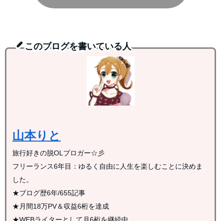
このブログを書いている人
山本りと
旅行好きの脱OLブロガー☆彡
フリーランス6年目：ゆるく自由に人生を楽しむことに決めま
した。
★ブログ歴6年/655記事
★月間18万PV＆収益6桁を達成
★WEBライターとして月6桁を継続中