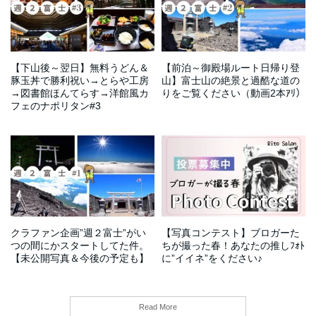
【下山後～翌日】無料うどん＆
【前泊～御殿場ルート日帰り登
豚玉丼で勝利祝い→とらや工房
山】富士山の絶景と過酷な道の
→図書館ほんてらす→洋館風カ
りをご覧ください（動画2本ｱﾘ）
フェのナポリタン#3
クラファン企画”週２富士”がい
【写真コンテスト】ブロガーた
つの間にかスタートしてた件。
ちが撮った春！あなたの推しﾌｫﾄ
【未公開写真＆今後の予定も】
に”イイネ”をください♪
Read More