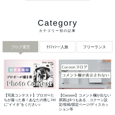
Category
ブログ運営
ｸﾗﾌｧﾝ一人旅
フリーランス
【写真コンテスト】ブロガーた
【Cocoon】コメント欄が出ない
ちが撮った春！あなたの推しﾌｫﾄ
原因は6つもある…コクーン設
に”イイネ”をください♪
定/投稿/固定ページ/ディスカッ
ション等