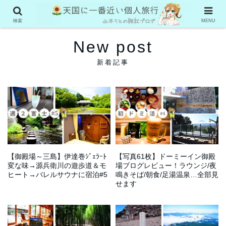
検索
MENU
New post
【御殿場～三島】伊達巻ｼﾞｪﾗｰﾄ
【写真61枚】ドーミーイン御殿
変な味→源兵衛川の遊歩道＆モ
場ブログレビュー！ラウンジ/夜
ヒート→バレルサウナに宿泊#5
鳴きそば/朝食/足湯温泉…全部見
せます