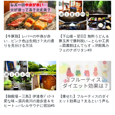
堂の海鮮丼、たこまん掛川栗モ
鳥ップ、微ｱﾀｵｶプロジェクショ
なろうよ
ンブラン、虹屋ミミの富士宮焼
ンマッピング、日本一おいしい
きそばと、世界遺産富士 #28
レモンサワー虎檸檬 #27
【牛豚鶏】レバーの中身が赤
【下山後～翌日】無料うどん＆
い…ピンク色は生焼け？火の通
豚玉丼で勝利祝い→とらや工房
りを見分ける方法
→図書館ほんてらす→洋館風カ
【病気？】誤字脱字が治らない
【無能？】電車の中でパソコ
フェのナポリタン#3
原因と直し方7つ【チェックツー
ン…気持ち悪いと言われる理由
【浜松から東へ】中田島砂丘、
ル使おう】
【浜松1日観光】水族館ウォッ
とマナー対策
おせんや食堂のシラス定食、法
ト、うなぎパイカフェ、竜ヶ岩
多山の厄除け団子、地元スーパ
洞&龍潭寺、浜松餃子にトレー
ーLUCK #26
ラーハウス #25
【御殿場～三島】伊達巻ｼﾞｪﾗｰﾄ
【痩せた】フルーティスのダイ
変な味→源兵衛川の遊歩道＆モ
エット効果は？太るという声も
ヒート→バレルサウナに宿泊#5