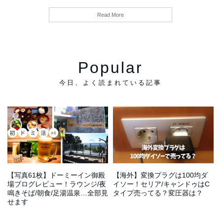
Read More
Popular
【最終回】女子ひとり富士山日
ゆるく生きる仕事13選！頑張り
【@富士宮市】江戸屋本店の絶
仕事が暇ってラッキー？時間つ
帰り登頂のリアル＠富士宮ルー
すぎず楽に生きたいなら…コツ
品モーニング、富士山本宮浅間
ぶしに何すればいい→スキルア
ト。そして皆さまありがとう
&考え方
大社でパワー充電、やまだ食堂
ップ方法5つ
#30
も麵屋ブルーズも美味し！ #29
【写真61枚】ドーミーイン御殿
【海外】変換プラグは100均ダ
場ブログレビュー！ラウンジ/夜
イソー！セリア/キャンドゥはC
鳴きそば/朝食/足湯温泉…全部見
タイプ売ってる？変圧器は？
せます
【ブーム】昼活とはどういう意
「フリーランスはうざい！クズ
【富士宮市へ】小川港魚河岸食
味？おすすめの時間の使い方7選
【充実】掛川花鳥園のワールド
だ」と言われる理由5つ…謙虚に