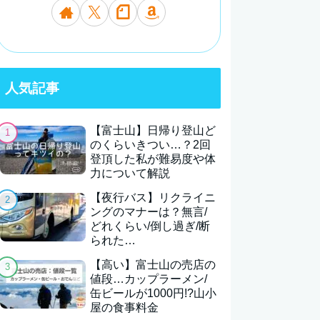
人気記事
【富士山】日帰り登山ど
のくらいきつい…？2回
登頂した私が難易度や体
力について解説
【夜行バス】リクライニ
ングのマナーは？無言/
どれくらい/倒し過ぎ/断
られた…
【高い】富士山の売店の
値段…カップラーメン/
缶ビールが1000円!?山小
屋の食事料金