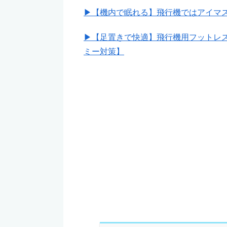
▶【機内で眠れる】飛行機ではアイマ
▶【足置きで快適】飛行機用フットレ
ミー対策】