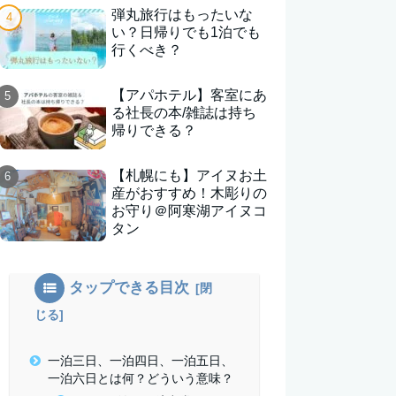
弾丸旅行はもったいな
い？日帰りでも1泊でも
行くべき？
【アパホテル】客室にあ
る社長の本/雑誌は持ち
帰りできる？
【札幌にも】アイヌお土
産がおすすめ！木彫りの
お守り＠阿寒湖アイヌコ
タン
タップできる目次
一泊三日、一泊四日、一泊五日、
一泊六日とは何？どういう意味？